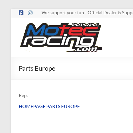
Zum
We support your fun - Official Dealer & Su
Inhalt
springen
MOTECRACING
Parts Europe
Rep.
HOMEPAGE PARTS EUROPE