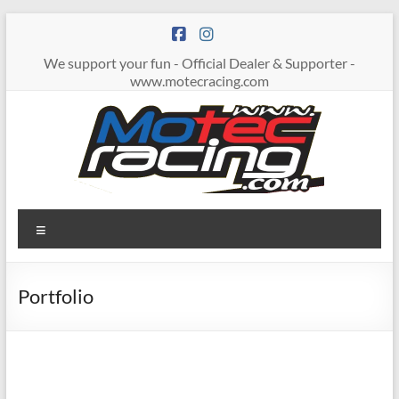
Zum
Inhalt
springen
We support your fun - Official Dealer & Supporter -
www.motecracing.com
MOTECRACING
Menü
Portfolio