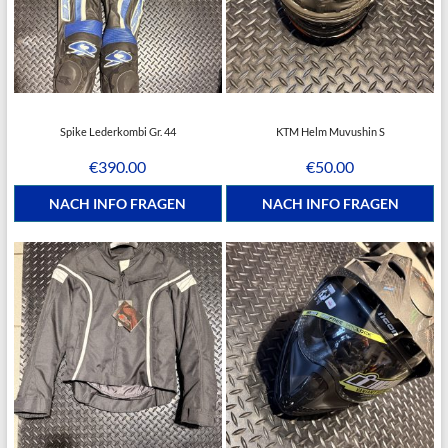
Spike Lederkombi Gr. 44
KTM Helm Muvushin S
€
390.00
€
50.00
NACH INFO FRAGEN
NACH INFO FRAGEN