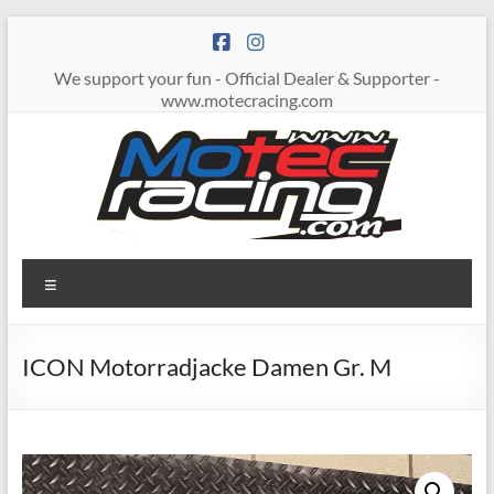
Zum
Inhalt
springen
We support your fun - Official Dealer & Supporter -
www.motecracing.com
MOTECRACING
Menü
ICON Motorradjacke Damen Gr. M