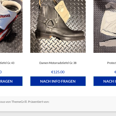
iefel Gr. 43
Damen Motorradstiefel Gr. 38
Protec
0
€
125.00
FRAGEN
NACH INFO FRAGEN
NACH 
ious
von ThemeGrill. Präsentiert von: