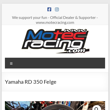
Zum
Inhalt
springen
We support your fun - Official Dealer & Supporter -
www.motecracing.com
MOTECRACING
Menü
Yamaha RD 350 Felge