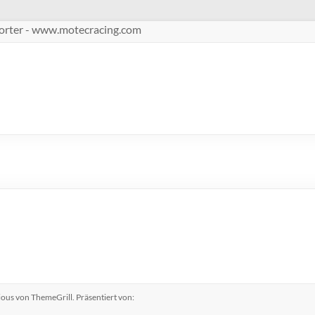
pporter - www.motecracing.com
ious
von ThemeGrill. Präsentiert von: