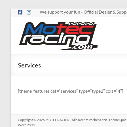
Zum
We support your fun - Official Dealer & Su
Inhalt
springen
MOTECRACING
Services
[theme_features cat=“services“ type=“type2″ cols=“4″]
Copyright © 2026
MOTECRACING
. Alle Rechte vorbehalten. Theme
Spac
WordPress
.