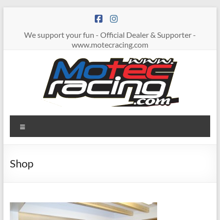
Zum
Inhalt
springen
We support your fun - Official Dealer & Supporter -
www.motecracing.com
MOTECRACING
Menü
Shop