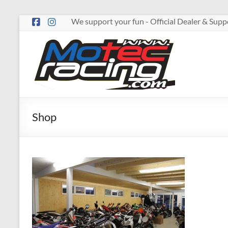
Zum
We support your fun - Official Dealer & Su
Inhalt
springen
MOTECRACING
Shop