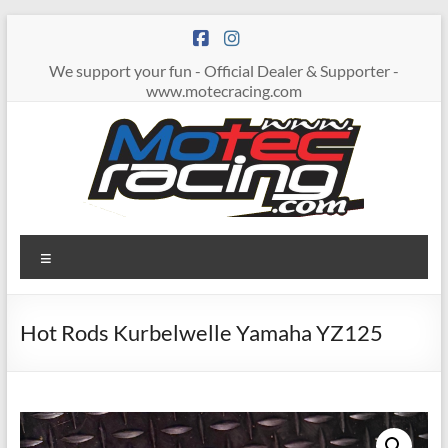
Zum
Inhalt
springen
We support your fun - Official Dealer & Supporter -
www.motecracing.com
MOTECRACING
Menü
Hot Rods Kurbelwelle Yamaha YZ125