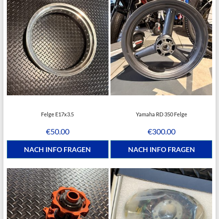
Felge E17x3.5
Yamaha RD 350 Felge
€
50.00
€
300.00
NACH INFO FRAGEN
NACH INFO FRAGEN