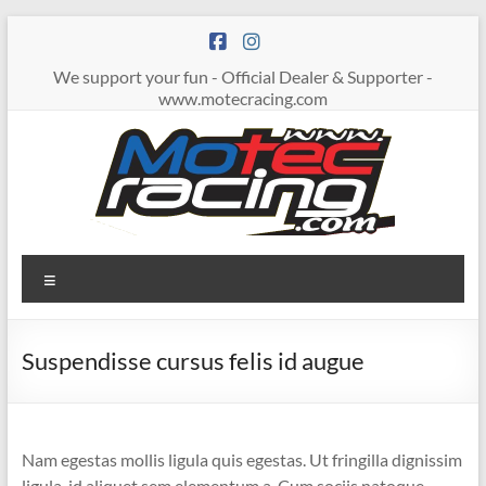
Zum
Inhalt
springen
We support your fun - Official Dealer & Supporter -
www.motecracing.com
MOTECRACING
Menü
Suspendisse cursus felis id augue
Nam egestas mollis ligula quis egestas. Ut fringilla dignissim
ligula, id aliquet sem elementum a. Cum sociis natoque