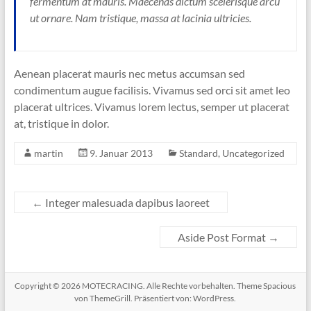
fermentum at mauris. Maecenas dictum scelerisque arcu
ut ornare. Nam tristique, massa at lacinia ultricies.
Aenean placerat mauris nec metus accumsan sed
condimentum augue facilisis. Vivamus sed orci sit amet leo
placerat ultrices. Vivamus lorem lectus, semper ut placerat
at, tristique in dolor.
martin
9. Januar 2013
Standard
,
Uncategorized
←
Integer malesuada dapibus laoreet
Aside Post Format
→
Copyright © 2026
MOTECRACING
. Alle Rechte vorbehalten. Theme
Spacious
von ThemeGrill. Präsentiert von:
WordPress
.