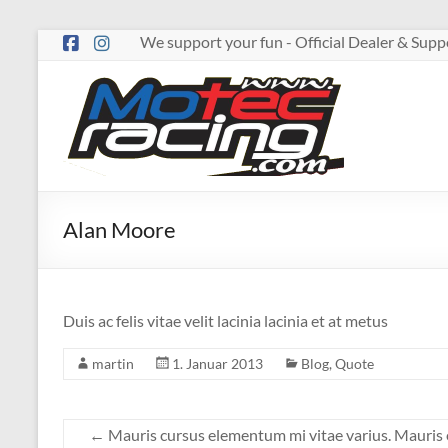
Zum
We support your fun - Official Dealer & Su
Inhalt
springen
MOTECRACING
Alan Moore
Duis ac felis vitae velit lacinia lacinia et at metus
martin
1. Januar 2013
Blog
,
Quote
←
Mauris cursus elementum mi vitae varius. Mauris e