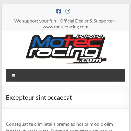
Zum
Inhalt
springen
We support your fun - Official Dealer & Supporter -
www.motecracing.com
MOTECRACING
Menü
Excepteur sint occaecat
Consequat te olim letalis premo ad hos olim odio olim
indoles ut venio iusto. Euismod, sagaciter diam neque