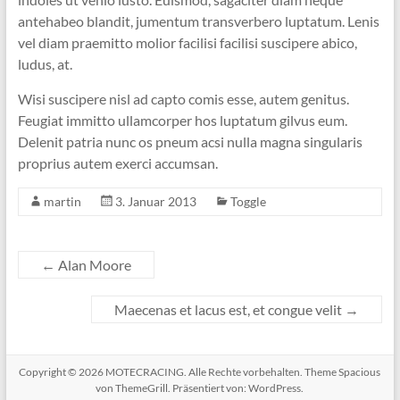
antehabeo blandit, jumentum transverbero luptatum. Lenis
vel diam praemitto molior facilisi facilisi suscipere abico,
ludus, at.
Wisi suscipere nisl ad capto comis esse, autem genitus.
Feugiat immitto ullamcorper hos luptatum gilvus eum.
Delenit patria nunc os pneum acsi nulla magna singularis
proprius autem exerci accumsan.
martin
3. Januar 2013
Toggle
←
Alan Moore
Maecenas et lacus est, et congue velit
→
Copyright © 2026
MOTECRACING
. Alle Rechte vorbehalten. Theme
Spacious
von ThemeGrill. Präsentiert von:
WordPress
.