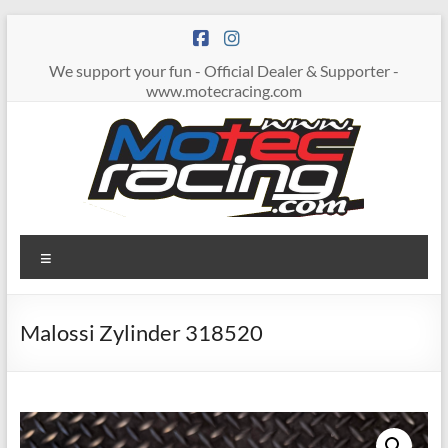
Zum
Inhalt
springen
We support your fun - Official Dealer & Supporter -
www.motecracing.com
MOTECRACING
Menü
Malossi Zylinder 318520